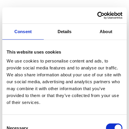
Irmi
03
Consent
Details
About
Kochen ist deine
Leidenschaft und du
liebst gesellige Abende?
This website uses cookies
Dann wirst du dieses
Apartment lieben! Die
We use cookies to personalise content and ads, to
luxuriöse Küche, der
provide social media features and to analyse our traffic.
großzügige
We also share information about your use of our site with
Wohnbereich und der
ebenerdige Zugang
our social media, advertising and analytics partners who
machen es zum idealen
may combine it with other information that you’ve
Zuhause für Hobby-
Köche, Familien, Freunde
provided to them or that they’ve collected from your use
oder Paare.
of their services.
Ausstattung
Verfügbarkeit prüfen
Consent
Necessary