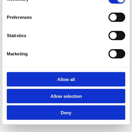
Selection
Größe:
ca. 60 m2
Preferences
Ebene:
Erdgeschoss
Statistics
Bett:
180 x 200 cm
Anzahl Gäste:
1-2
Marketing
ab 179€ / Nacht
Allow all
Allow selection
Deny