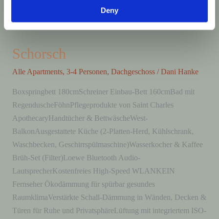
Deny
Schorsch
Schorsch
Alle Apartments
,
3-4 Personen
,
Dachgeschoss
/
Dani Hanke
Boxspringbett 180cmSchreiner Einbau-Bett 160cmBad mit
RegenduscheFöhnPflegeprodukte von Saint Charles
ApothecaryHandtücher & BettwäscheWest-
BalkonAusgestattete Küche (2-Platten-Herd, Kühlschrank,
Waschbecken, Geschirrspülmaschine)Wasserkocher & Kaffee
Brüh-Set (Filter)Loewe Bluetooth Audio-
LautsprecherKostenfreies High-Speed WLANKEIN
Fernseher Ökodämmung für spürbar gesundes
RaumklimaVerstärkte Schall-Dämmung in Wänden, Decken &
Türen für Ruhe und PrivatsphäreLüftung mit integriertem ISO-