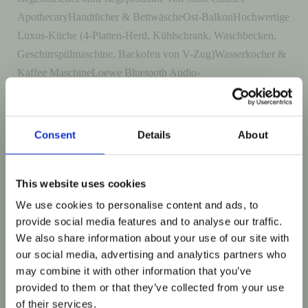
ApothecaryHandtücher & BettwäscheOst-BalkonHochwertige
Luxus-Küche (4-Platten-Herd, Kühlschrank, Waschbecken,
Geschirrspülmaschine, Backofen von V-Zug)Wasserkocher &
Kaffee MaschineLoewe Bluetooth Audio-
LautsprecherKostenfreies High-Speed WLANKEIN
Fernseher Ökodämmung für spürbar gesundes
RaumklimaVerstärkte Schall-Dämmung in Wänden, Decken &
Consent
Details
About
Türen für Ruhe und PrivatsphäreLüftung mit integriertem ISO-
Pollenfilter⁠⁠Heizen mit eigenem Ökostrom vom Dach
This website uses cookies
Weiterlesen »
We use cookies to personalise content and ads, to
provide social media features and to analyse our traffic.
We also share information about your use of our site with
our social media, advertising and analytics partners who
Lois
may combine it with other information that you’ve
provided to them or that they’ve collected from your use
Lois
of their services.