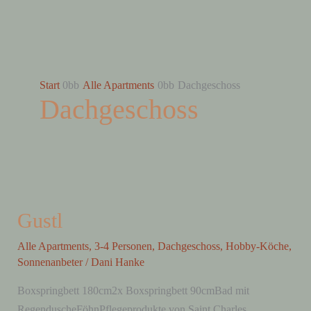
Zum
Inhalt
springen
Start
Alle Apartments
Dachgeschoss
Dachgeschoss
Gustl
Gustl
Alle Apartments
,
3-4 Personen
,
Dachgeschoss
,
Hobby-Köche
,
Sonnenanbeter
/
Dani Hanke
Boxspringbett 180cm2x Boxspringbett 90cmBad mit
RegenduscheFöhnPflegeprodukte von Saint Charles